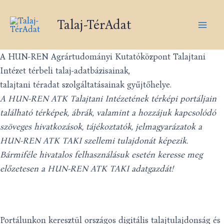
Skip
Mai
to
Talaj-TérAdat
Men
content
A HUN-REN Agrártudományi Kutatóközpont Talajtani
Intézet térbeli talaj-adatbázisainak,
talajtani téradat szolgáltatásainak gyűjtőhelye.
A HUN-REN ATK Talajtani Intézetének térképi portáljain
található térképek, ábrák, valamint a hozzájuk kapcsolódó
szöveges hivatkozások, tájékoztatók, jelmagyarázatok a
HUN-REN ATK TAKI
szellemi tulajdonát képezik.
Bármiféle hivatalos felhasználásuk esetén keresse meg
előzetesen a
HUN-REN ATK TAKI
adatgazdát!
Portálunkon keresztül országos digitális talajtulajdonság és