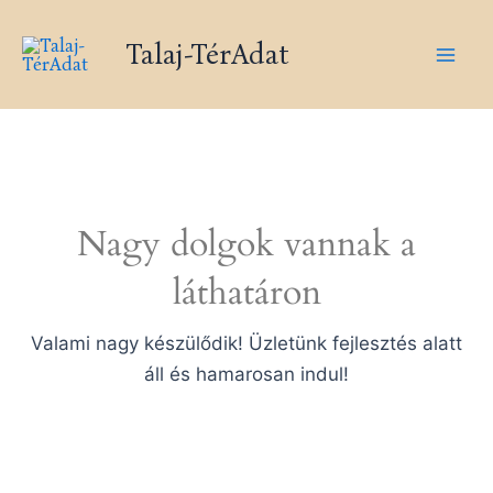
Skip
Mai
to
Talaj-TérAdat
Men
content
Nagy dolgok vannak a
láthatáron
Valami nagy készülődik! Üzletünk fejlesztés alatt
áll és hamarosan indul!