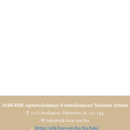
HUN-REN Agrártudományi Kutatóközpont Talajtani Intézet
⚲ 1116 Budapest, Fehérvári út 132-144.
✉ taki@atk.hun-ren.hu
⌂
https://atk.hun-ren.hu/hu/taki/